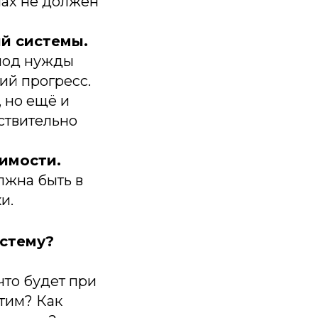
мах не должен
ий системы.
 под нужды
ий прогресс.
 но ещё и
йствительно
имости.
лжна быть в
и.
истему?
что будет при
этим? Как