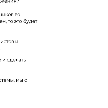
ожения?
чиков во
н, то это будет
истов и
.
е и сделать
стемы, мы с