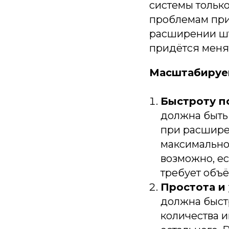
системы только
проблемам при
расширении шт
придётся менят
Масштабируем
Быстроту п
должна быть 
при расшире
максимально
возможно, ес
требует объ
Простота и
должна быстр
количества и