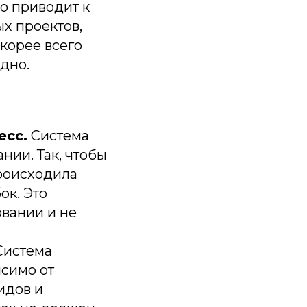
о приводит к
х проектов,
корее всего
идно.
есс.
Система
нии. Так, чтобы
роисходила
ок. Это
овании и не
истема
исимо от
идов и