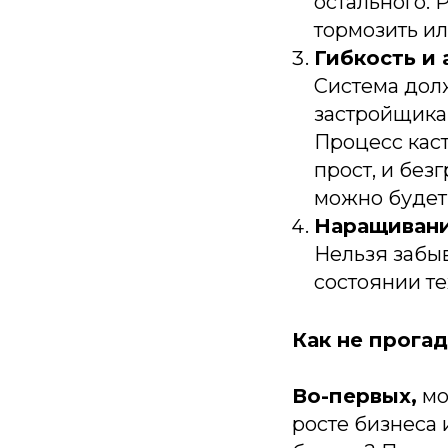
остального.
тормозить ил
Гибкость и
Система дол
застройщика,
Процесс каст
прост, и без
можно будет
Наращивани
Нельзя забыв
состоянии т
Как не прога
Во-первых,
мо
росте бизнеса 