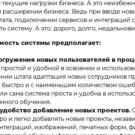
 текущие нагрузки бизнеса.
А это неизбежн
 расширении бизнеса.
Ведь при вводе новы
ата, подключении сервисов и интеграций с
ь систему. А это: дорого, долго, недальнов
ость системы предполагает:
огружения новых пользователей в проц
простой и удобной в освоении и использова
нии штата адаптация новых сотрудников п
 быстро и с наименьшим количеством ошиб
ли сама система проста и удобна в использ
ёмного обучения.
 удобство добавление новых проектов.
С
о и легко добавлять новые проекты, незав
нтеграций, изображений, печатных форм, ф