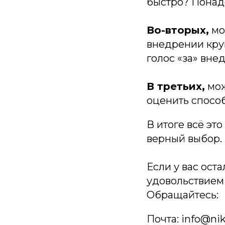
быстро? Понад
Во-вторых,
мо
внедрении круп
голос «за» вне
В третьих,
мож
оценить способ
В итоге всё эт
верный выбор.
Если у вас ост
удовольствием 
Обращайтесь:
Почта: info@nik