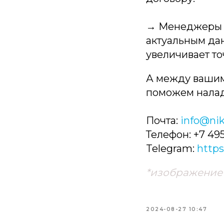
→ Менеджеры и
актуальным да
увеличивает то
А между вашим
поможем налад
Почта:
info@nik
Телефон: +7 495
Telegram:
https
*изображение 
2024-08-27 10:47