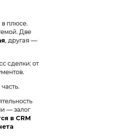
 в плюсе.
темой. Две
ая
, другая —
с сделки: от
ментов.
часть.
ятельность
и — залог
ся в CRM
чета