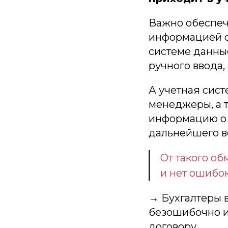
Важно обеспеч
информацией о
системе данные
ручного ввода,
А учетная сист
менеджеры, а т
информацию о 
дальнейшего в
От такого об
и нет ошибок
→ Бухгалтеры 
безошибочно и
договору.