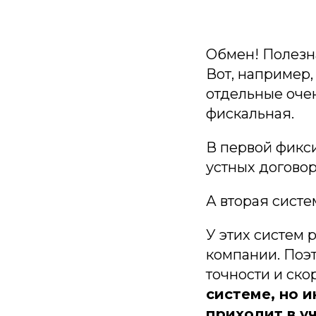
Обмен! Полезна
Вот, например
отдельные оче
фискальная.
В первой фикси
устных догово
А вторая систе
У этих систем 
компании. Поэ
точности и ско
системе, но 
приходит в у