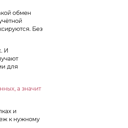
акой обмен
учётной
ксируются. Без
. И
олучают
ми для
нных, а значит
лках и
теж к нужному